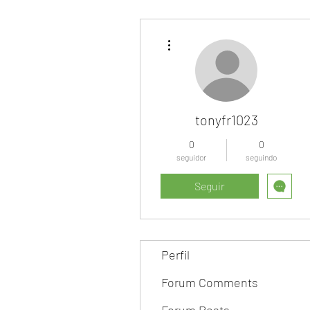
Mais ações
tonyfr1023
0
0
seguidor
seguindo
Seguir
Perfil
Forum Comments