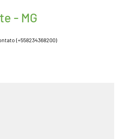
te - MG
ontato (+558234368200)