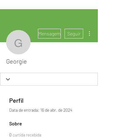
Mais ações
Mensagem
Seguir
Georgie
Georgie
Perfil
Data de entrada: 16 de abr. de 2024
Sobre
0
curtida recebida