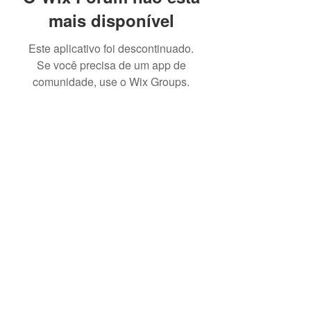
mais disponível
Este aplicativo foi descontinuado.
Se você precisa de um app de
comunidade, use o Wix Groups.
GTE Garagem Turismo e Eventos
Central de atendimento em Maceió-AL:
+55
(82) 3436-8200
ou em Belo Horizonte-MG
+55
(31) 3657-6500
.
Fixo e Whatsapp
+55 (31) 3657-6500