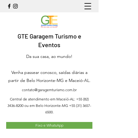
GTE Garagem Turismo e
Eventos
Da sua casa, ao mundo!
Venha passear conosco, saídas diárias a
partir de Belo Horizonte-MG e Maceió-AL.
contato@garagemturismo.com.br
Central de atendimento em Maceió-AL:
+55 (82)
3436-8200
ou em Belo Horizonte-MG
+55 (31) 3657-
6500
.
Fixo e WhatsApp