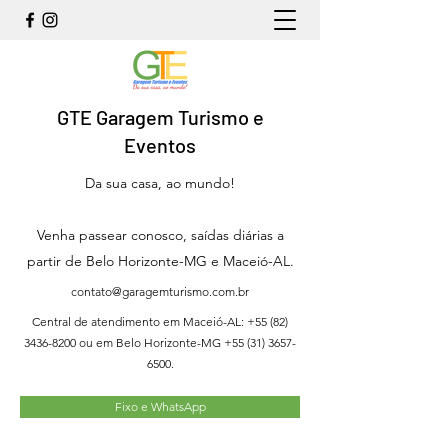
GTE Garagem Turismo e
Eventos
Da sua casa, ao mundo!
Venha passear conosco, saídas diárias a
partir de Belo Horizonte-MG e Maceió-AL.
contato@garagemturismo.com.br
Central de atendimento em Maceió-AL:
+55 (82)
3436-8200
ou em Belo Horizonte-MG
+55 (31) 3657-
6500
.
Fixo e WhatsApp