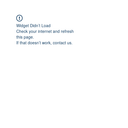
Widget Didn’t Load
Check your internet and refresh
this page.
If that doesn’t work, contact us.