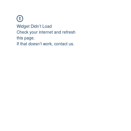
Widget Didn’t Load
Check your internet and refresh
this page.
If that doesn’t work, contact us.