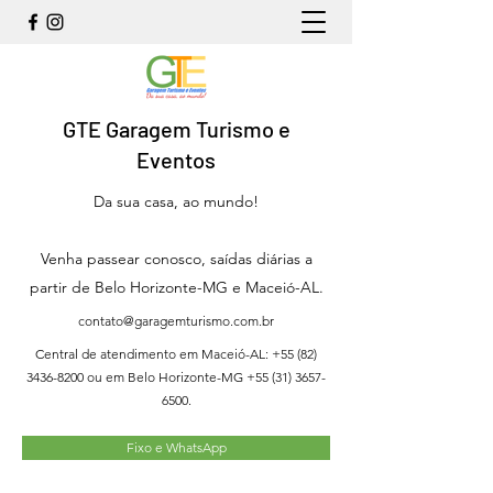
GTE Garagem Turismo e
Eventos
Da sua casa, ao mundo!
Venha passear conosco, saídas diárias a
partir de Belo Horizonte-MG e Maceió-AL.
contato@garagemturismo.com.br
Central de atendimento em Maceió-AL:
+55 (82)
3436-8200
ou em Belo Horizonte-MG
+55 (31) 3657-
6500
.
Fixo e WhatsApp