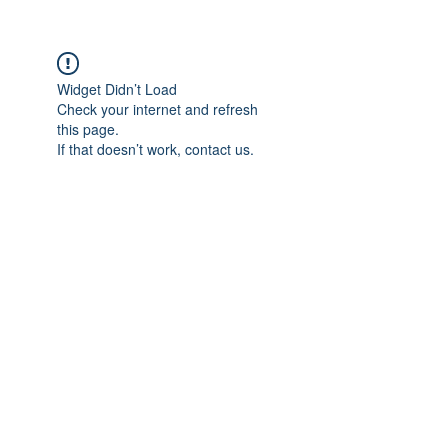
Widget Didn’t Load
Check your internet and refresh
this page.
If that doesn’t work, contact us.