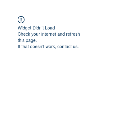
Widget Didn’t Load
Check your internet and refresh
this page.
If that doesn’t work, contact us.