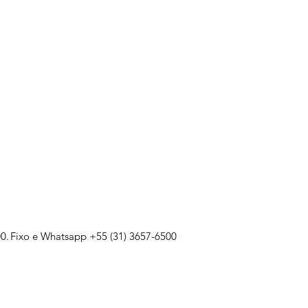
0.
Fixo e Whatsapp +55 (31) 3657-6500