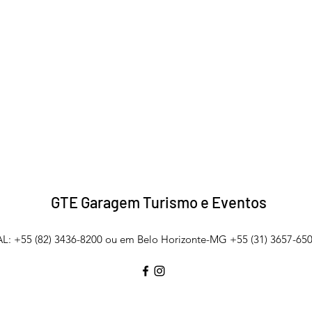
GTE Garagem Turismo e Eventos
L: +55 (82) 3436-8200 ou em Belo Horizonte-MG +55 (31) 3657-650