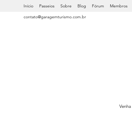
Início
Passeios
Sobre
Blog
Fórum
Membros
contato@garagemturismo.com.br
Venha 