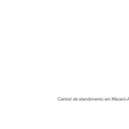
Central de atendimento em Maceió-A