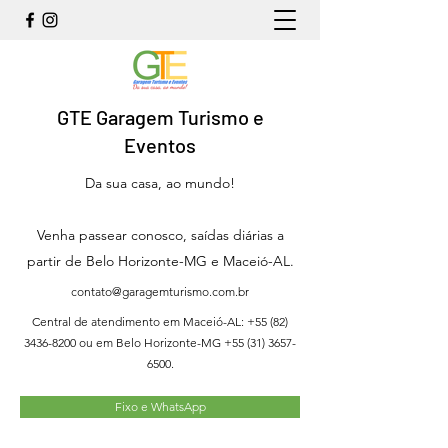
GTE Garagem Turismo e
Eventos
Da sua casa, ao mundo!
Venha passear conosco, saídas diárias a
partir de Belo Horizonte-MG e Maceió-AL.
contato@garagemturismo.com.br
Central de atendimento em Maceió-AL:
+55 (82)
3436-8200
ou em Belo Horizonte-MG
+55 (31) 3657-
6500
.
Fixo e WhatsApp