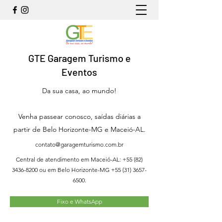
GTE Garagem Turismo e
Eventos
Da sua casa, ao mundo!
Venha passear conosco, saídas diárias a
partir de Belo Horizonte-MG e Maceió-AL.
contato@garagemturismo.com.br
Central de atendimento em Maceió-AL:
+55 (82)
3436-8200
ou em Belo Horizonte-MG
+55 (31) 3657-
6500
.
Fixo e WhatsApp