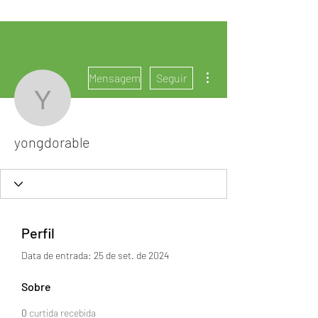
Mais ações
Mensagem
Seguir
yongdorable
yongdorable
Perfil
Data de entrada: 25 de set. de 2024
Sobre
0
curtida recebida