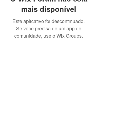
mais disponível
Este aplicativo foi descontinuado.
Se você precisa de um app de
comunidade, use o Wix Groups.
GTE Garagem Turismo e Eventos
Central de atendimento em Maceió-AL:
+55
(82) 3436-8200
ou em Belo Horizonte-MG
+55
(31) 3657-6500
.
Fixo e Whatsapp
+55 (31) 3657-6500