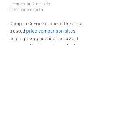
0
comentário recebido
0
melhor resposta
Compare A Price is one of the most 
trusted 
price comparison sites
, 
helping shoppers find the lowest 
prices on their favorite products. 
Compare and save big on electronics, 
home goods, fashion and more from 
top UK retailers.
GTE Garagem Turismo e Eventos
Central de atendimento em Maceió-AL:
+55
(82) 3436-8200
ou em Belo Horizonte-MG
+55
(31) 3657-6500
.
Fixo e Whatsapp
+55 (31) 3657-6500