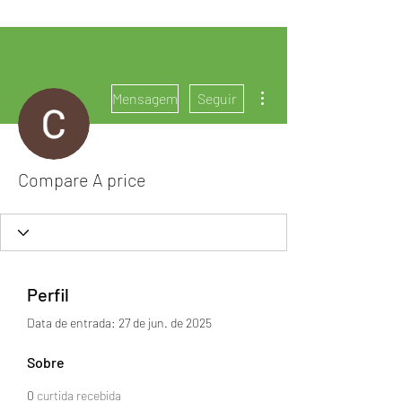
Mais ações
Mensagem
Seguir
Compare A price
Perfil
Data de entrada: 27 de jun. de 2025
Sobre
0
curtida recebida